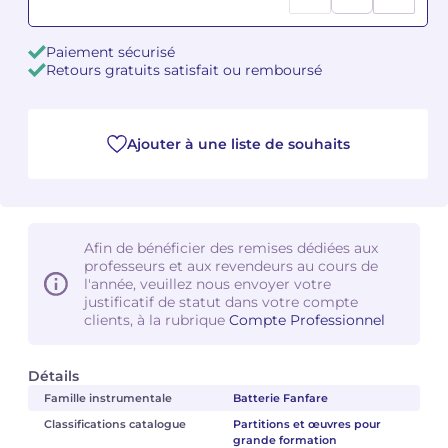
Camille PÉPIN
Camille PÉPIN
Voir tous les articles
Paiement sécurisé
Retours gratuits satisfait ou remboursé
Jean-Baptiste ROBIN
Jean-Baptiste ROBIN
Oscar STRASNOY
Oscar STRASNOY
Ajouter à une liste de souhaits
Germaine TAILLEFERRE
Germaine TAILLEFERRE
Dimitri TCHESNOKOV
Dimitri TCHESNOKOV
Afin de bénéficier des remises dédiées aux
professeurs et aux revendeurs au cours de
Fabien TOUCHARD
Fabien TOUCHARD
l'année, veuillez nous envoyer votre
justificatif de statut dans votre compte
Jean-François VERDIER
Jean-François VERDIER
clients, à la rubrique
Compte Professionnel
Fabien WAKSMAN
Fabien WAKSMAN
Détails
Famille instrumentale
Batterie Fanfare
Pierre WISSMER
Pierre WISSMER
Classifications catalogue
Partitions et œuvres pour
grande formation
Pascal ZAVARO
Pascal ZAVARO