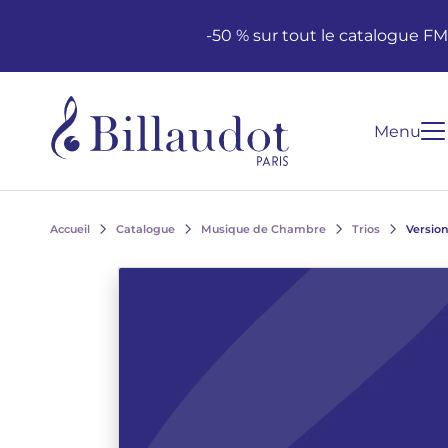
Aller au contenu
Aller à la navigation principale
-50 % sur tout le catalogue F
Menu
Accueil
Catalogue
Musique de Chambre
Trios
Version