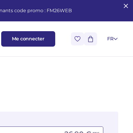
seignants code promo : FM26WEB
Me connecter
FR