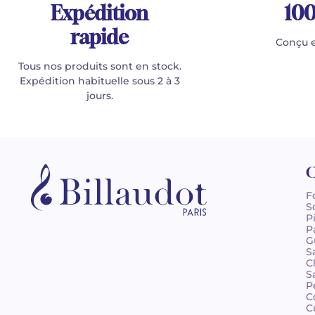
Expédition
100
rapide
Conçu e
Tous nos produits sont en stock.
Expédition habituelle sous 2 à 3
jours.
C
F
S
P
P
G
S
C
S
P
C
C