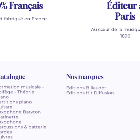
% Français
Éditeur 
Paris
t fabriqué en France
Au cœur de la musiqu
1896
atalogue
Nos marques
ormation musicale -
Editions Billaudot
olfège - Théorie
Éditions Hit Diffusion
iano
artitions piano
uitare
axophone Baryton
larinette
axophone
ercussions & batterie
ordes
uivres