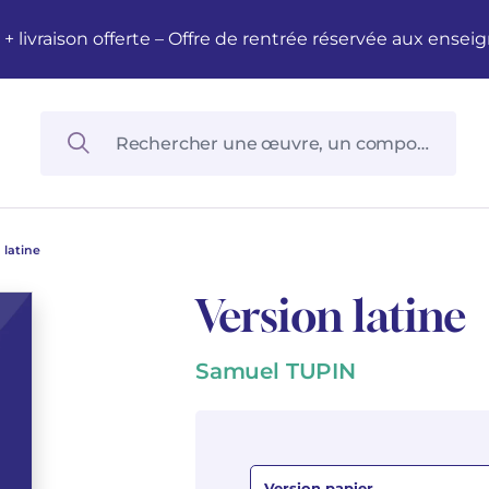
M + livraison offerte – Offre de rentrée réservée aux en
 latine
Version latine
Samuel TUPIN
Version papier