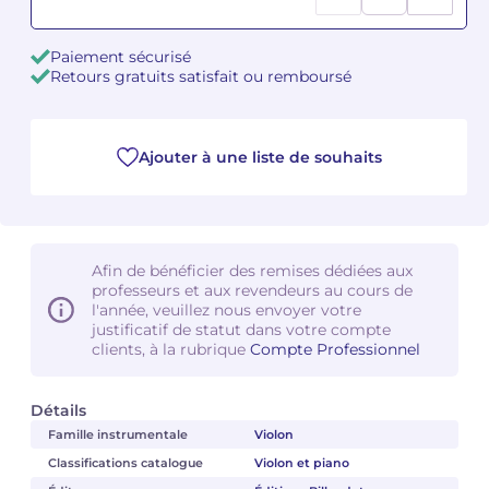
Camille PÉPIN
Camille PÉPIN
Voir tous les articles
Paiement sécurisé
Retours gratuits satisfait ou remboursé
Jean-Baptiste ROBIN
Jean-Baptiste ROBIN
Oscar STRASNOY
Oscar STRASNOY
Ajouter à une liste de souhaits
Germaine TAILLEFERRE
Germaine TAILLEFERRE
Dimitri TCHESNOKOV
Dimitri TCHESNOKOV
Afin de bénéficier des remises dédiées aux
professeurs et aux revendeurs au cours de
Fabien TOUCHARD
Fabien TOUCHARD
l'année, veuillez nous envoyer votre
justificatif de statut dans votre compte
Jean-François VERDIER
Jean-François VERDIER
clients, à la rubrique
Compte Professionnel
Fabien WAKSMAN
Fabien WAKSMAN
Détails
Famille instrumentale
Violon
Pierre WISSMER
Pierre WISSMER
Classifications catalogue
Violon et piano
Pascal ZAVARO
Pascal ZAVARO