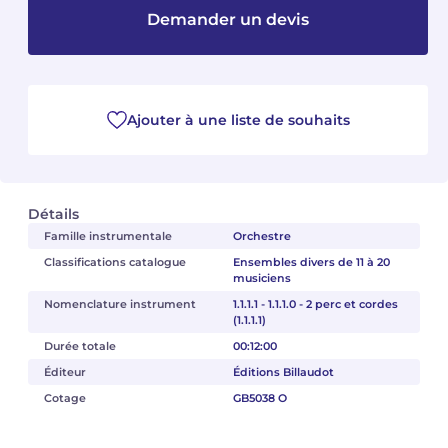
Demander un devis
Camille PÉPIN
Camille PÉPIN
Voir tous les articles
Jean-Baptiste ROBIN
Jean-Baptiste ROBIN
Ajouter à une liste de souhaits
Oscar STRASNOY
Oscar STRASNOY
Germaine TAILLEFERRE
Germaine TAILLEFERRE
Détails
Dimitri TCHESNOKOV
Dimitri TCHESNOKOV
Famille instrumentale
Orchestre
Classifications catalogue
Ensembles divers de 11 à 20
Fabien TOUCHARD
Fabien TOUCHARD
musiciens
Nomenclature instrument
1.1.1.1 - 1.1.1.0 - 2 perc et cordes
Jean-François VERDIER
Jean-François VERDIER
(1.1.1.1)
Durée totale
00:12:00
Fabien WAKSMAN
Fabien WAKSMAN
Éditeur
Éditions Billaudot
Cotage
GB5038 O
Pierre WISSMER
Pierre WISSMER
Pascal ZAVARO
Pascal ZAVARO