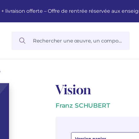
M + livraison offerte – Offre de rentrée réservée aux en
n
Vision
Franz SCHUBERT
Version papier