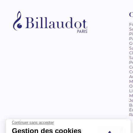
C
F
S
P
P
G
S
C
S
P
C
C
A
M
O
L
M
J
B
É
R