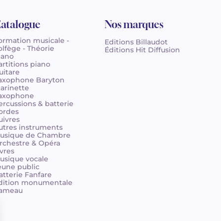
atalogue
Nos marques
ormation musicale -
Editions Billaudot
olfège - Théorie
Éditions Hit Diffusion
iano
artitions piano
uitare
axophone Baryton
larinette
axophone
ercussions & batterie
ordes
uivres
utres instruments
usique de Chambre
rchestre & Opéra
ivres
usique vocale
eune public
atterie Fanfare
dition monumentale
ameau