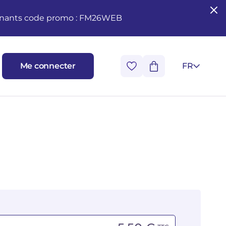
seignants code promo : FM26WEB
Me connecter
FR