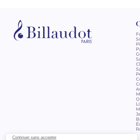
C
F
S
P
P
G
S
C
S
P
C
C
A
M
O
L
M
J
B
É
R