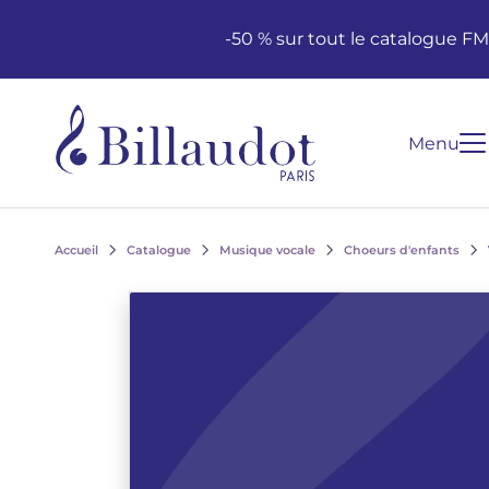
Aller au contenu
Aller à la navigation principale
-50 % sur tout le catalogue F
Menu
Accueil
Catalogue
Musique vocale
Choeurs d'enfants