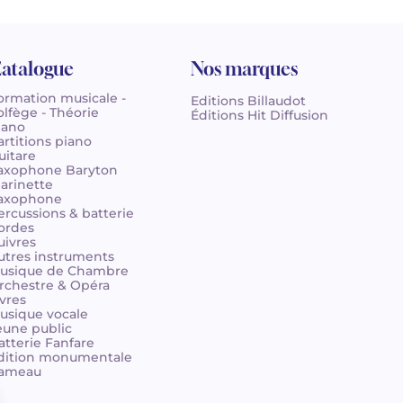
atalogue
Nos marques
ormation musicale -
Editions Billaudot
olfège - Théorie
Éditions Hit Diffusion
iano
artitions piano
uitare
axophone Baryton
larinette
axophone
ercussions & batterie
ordes
uivres
utres instruments
usique de Chambre
rchestre & Opéra
ivres
usique vocale
eune public
atterie Fanfare
dition monumentale
ameau