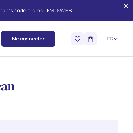
seignants code promo : FM26WEB
Me connecter
FR
ean