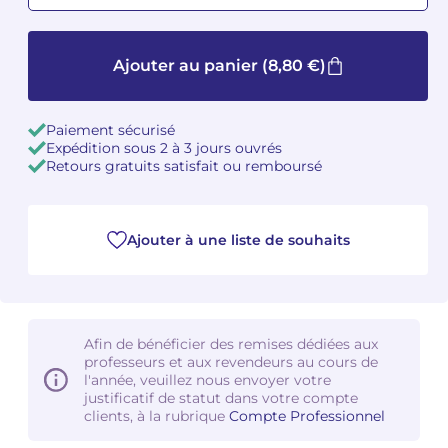
Camille PÉPIN
Camille PÉPIN
Voir tous les articles
Ajouter au panier
(8,80 €)
Jean-Baptiste ROBIN
Jean-Baptiste ROBIN
Paiement sécurisé
Oscar STRASNOY
Oscar STRASNOY
Expédition sous 2 à 3 jours ouvrés
Retours gratuits satisfait ou remboursé
Germaine TAILLEFERRE
Germaine TAILLEFERRE
Dimitri TCHESNOKOV
Dimitri TCHESNOKOV
Ajouter à une liste de souhaits
Fabien TOUCHARD
Fabien TOUCHARD
Jean-François VERDIER
Jean-François VERDIER
Afin de bénéficier des remises dédiées aux
Fabien WAKSMAN
Fabien WAKSMAN
professeurs et aux revendeurs au cours de
l'année, veuillez nous envoyer votre
justificatif de statut dans votre compte
Pierre WISSMER
Pierre WISSMER
clients, à la rubrique
Compte Professionnel
Pascal ZAVARO
Pascal ZAVARO