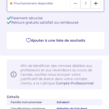
Prochainement disponible
Camille PÉPIN
Camille PÉPIN
Voir tous les articles
Paiement sécurisé
Jean-Baptiste ROBIN
Jean-Baptiste ROBIN
Retours gratuits satisfait ou remboursé
Oscar STRASNOY
Oscar STRASNOY
Ajouter à une liste de souhaits
Germaine TAILLEFERRE
Germaine TAILLEFERRE
Dimitri TCHESNOKOV
Dimitri TCHESNOKOV
Fabien TOUCHARD
Fabien TOUCHARD
Afin de bénéficier des remises dédiées aux
professeurs et aux revendeurs au cours de
l'année, veuillez nous envoyer votre
Jean-François VERDIER
Jean-François VERDIER
justificatif de statut dans votre compte
clients, à la rubrique
Compte Professionnel
Fabien WAKSMAN
Fabien WAKSMAN
Détails
Pierre WISSMER
Pierre WISSMER
Famille instrumentale
Schubert
Pascal ZAVARO
Pascal ZAVARO
Classifications catalogue
Mélodies de Schubert