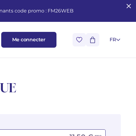
seignants code promo : FM26WEB
Me connecter
FR
NUE