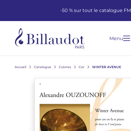
Aller au contenu
Aller à la navigation principale
-50 % sur tout le catalogue F
Menu
Accueil
Catalogue
Cuivres
Cor
WINTER AVENUE