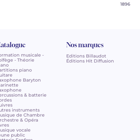
1896
atalogue
Nos marques
ormation musicale -
Editions Billaudot
olfège - Théorie
Éditions Hit Diffusion
iano
artitions piano
uitare
axophone Baryton
larinette
axophone
ercussions & batterie
ordes
uivres
utres instruments
usique de Chambre
rchestre & Opéra
ivres
usique vocale
eune public