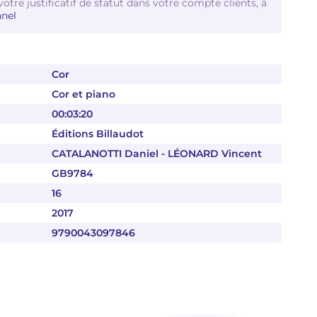
votre justificatif de statut dans votre compte clients, à
nel
Cor
Cor et piano
00:03:20
Éditions Billaudot
CATALANOTTI Daniel - LÉONARD Vincent
GB9784
16
2017
9790043097846