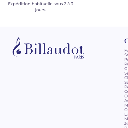
Expédition habituelle sous 2 à 3
jours.
C
F
S
P
P
G
S
C
S
P
C
C
A
M
O
L
M
J