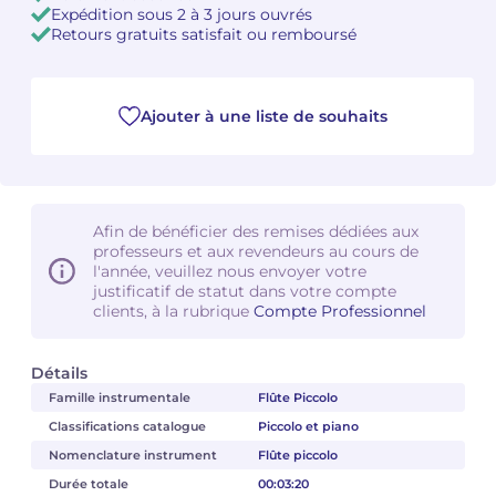
Expédition sous 2 à 3 jours ouvrés
Retours gratuits satisfait ou remboursé
Camille PÉPIN
Camille PÉPIN
Voir tous les articles
Jean-Baptiste ROBIN
Jean-Baptiste ROBIN
Ajouter à une liste de souhaits
Oscar STRASNOY
Oscar STRASNOY
Germaine TAILLEFERRE
Germaine TAILLEFERRE
Afin de bénéficier des remises dédiées aux
Dimitri TCHESNOKOV
Dimitri TCHESNOKOV
professeurs et aux revendeurs au cours de
l'année, veuillez nous envoyer votre
justificatif de statut dans votre compte
Fabien TOUCHARD
Fabien TOUCHARD
clients, à la rubrique
Compte Professionnel
Jean-François VERDIER
Jean-François VERDIER
Détails
Fabien WAKSMAN
Fabien WAKSMAN
Famille instrumentale
Flûte Piccolo
Classifications catalogue
Piccolo et piano
Pierre WISSMER
Pierre WISSMER
Nomenclature instrument
Flûte piccolo
Durée totale
00:03:20
Pascal ZAVARO
Pascal ZAVARO