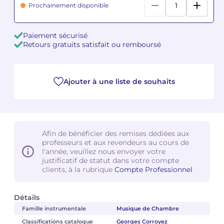
Prochainement disponible
Camille PÉPIN
Camille PÉPIN
Voir tous les articles
Paiement sécurisé
Jean-Baptiste ROBIN
Jean-Baptiste ROBIN
Retours gratuits satisfait ou remboursé
Oscar STRASNOY
Oscar STRASNOY
Ajouter à une liste de souhaits
Germaine TAILLEFERRE
Germaine TAILLEFERRE
Dimitri TCHESNOKOV
Dimitri TCHESNOKOV
Afin de bénéficier des remises dédiées aux
Fabien TOUCHARD
Fabien TOUCHARD
professeurs et aux revendeurs au cours de
l'année, veuillez nous envoyer votre
Jean-François VERDIER
Jean-François VERDIER
justificatif de statut dans votre compte
clients, à la rubrique
Compte Professionnel
Fabien WAKSMAN
Fabien WAKSMAN
Détails
Pierre WISSMER
Pierre WISSMER
Famille instrumentale
Musique de Chambre
Classifications catalogue
Georges Corroyez
Pascal ZAVARO
Pascal ZAVARO