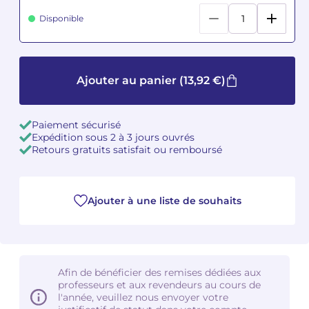
Disponible
Camille PÉPIN
Camille PÉPIN
Voir tous les articles
Jean-Baptiste ROBIN
Jean-Baptiste ROBIN
Ajouter au panier
(13,92 €)
Oscar STRASNOY
Oscar STRASNOY
Germaine TAILLEFERRE
Germaine TAILLEFERRE
Paiement sécurisé
Expédition sous 2 à 3 jours ouvrés
Retours gratuits satisfait ou remboursé
Dimitri TCHESNOKOV
Dimitri TCHESNOKOV
Fabien TOUCHARD
Fabien TOUCHARD
Ajouter à une liste de souhaits
Jean-François VERDIER
Jean-François VERDIER
Fabien WAKSMAN
Fabien WAKSMAN
Afin de bénéficier des remises dédiées aux
Pierre WISSMER
Pierre WISSMER
professeurs et aux revendeurs au cours de
l'année, veuillez nous envoyer votre
Pascal ZAVARO
Pascal ZAVARO