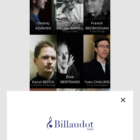
Ondrej
Franck
ADÁMEK
Claude ARRIEU
BEDROSSIAN
© Guy Vivien
© Elie Kongs
Élise
Karol BEFFA
BERTRAND
Yves CHAURIS
© Amélie Tcherniak
© Luc Hossepied
Guillaume
Laurent
Qigang CHEN
CONNESSON
CUNIOT
© Wang Hong
© Christophe Peus