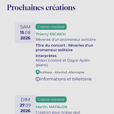
Prochaines créations
SAM
Création mondiale
15
.
08
Thierry ESCAICH
2026
Rêveries d'un promeneur solitaire
Titre du concert :
Rêveries d'un
promeneur solitaire
Interprètes
Midori (violon) et Özgür Aydin
(piano)
Kuhhaus
-
Altenhof
,
Allemagne
Informations et billetterie
DIM
Création mondiale
27
.
09
Martin MATALON
2026
Création pour orgue seul