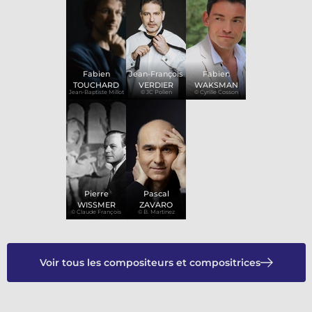
Fabien
Jean-François
Fabien
TOUCHARD
VERDIER
WAKSMAN
Jean-Baptiste Millot
© JC Polien
© Cyrille Cosson
Pierre
Pascal
WISSMER
ZAVARO
© Claude François
© B. Martinez
Voir tous les compositeurs et compositrices