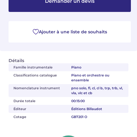
Demander un devis
Camille PÉPIN
Camille PÉPIN
Voir tous les articles
Jean-Baptiste ROBIN
Jean-Baptiste ROBIN
Ajouter à une liste de souhaits
Oscar STRASNOY
Oscar STRASNOY
Germaine TAILLEFERRE
Germaine TAILLEFERRE
Détails
Famille instrumentale
Piano
Dimitri TCHESNOKOV
Dimitri TCHESNOKOV
Classifications catalogue
Piano et orchestre ou
ensemble
Fabien TOUCHARD
Fabien TOUCHARD
Nomenclature instrument
pno solo, fl, cl, cl b, trp, trb, vl,
vla, vlc et cb
Jean-François VERDIER
Jean-François VERDIER
Durée totale
00:15:00
Fabien WAKSMAN
Fabien WAKSMAN
Éditeur
Éditions Billaudot
Cotage
GB7201 O
Pierre WISSMER
Pierre WISSMER
Pascal ZAVARO
Pascal ZAVARO