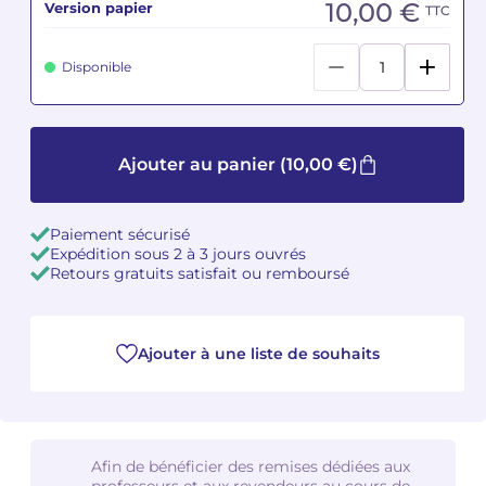
10,00 €
Version papier
TTC
Camille PÉPIN
Camille PÉPIN
Voir tous les articles
Disponible
Jean-Baptiste ROBIN
Jean-Baptiste ROBIN
Oscar STRASNOY
Oscar STRASNOY
Ajouter au panier
(10,00 €)
Germaine TAILLEFERRE
Germaine TAILLEFERRE
Paiement sécurisé
Dimitri TCHESNOKOV
Dimitri TCHESNOKOV
Expédition sous 2 à 3 jours ouvrés
Retours gratuits satisfait ou remboursé
Fabien TOUCHARD
Fabien TOUCHARD
Jean-François VERDIER
Jean-François VERDIER
Ajouter à une liste de souhaits
Fabien WAKSMAN
Fabien WAKSMAN
Pierre WISSMER
Pierre WISSMER
Afin de bénéficier des remises dédiées aux
Pascal ZAVARO
Pascal ZAVARO
professeurs et aux revendeurs au cours de