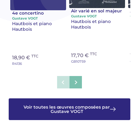
Air varié en sol majeur
Air 
Camille PÉPIN
Camille PÉPIN
4e concertino
Voir tous les articles
Gustave VOGT
Gust
Gustave VOGT
Hautbois et piano
Hau
Hautbois et piano
Jean-Baptiste ROBIN
Jean-Baptiste ROBIN
Hautbois
Hau
Hautbois
Oscar STRASNOY
Oscar STRASNOY
TTC
Germaine TAILLEFERRE
Germaine TAILLEFERRE
17,70 €
12,
TTC
18,90 €
GB10759
GB10
R4136
Dimitri TCHESNOKOV
Dimitri TCHESNOKOV
Fabien TOUCHARD
Fabien TOUCHARD
Jean-François VERDIER
Jean-François VERDIER
Voir toutes les œuvres composées par
Fabien WAKSMAN
Fabien WAKSMAN
Gustave VOGT
Pierre WISSMER
Pierre WISSMER
Pascal ZAVARO
Pascal ZAVARO