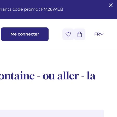
seignants code promo : FM26WEB
Me connecter
FR
ntaine - ou aller - la