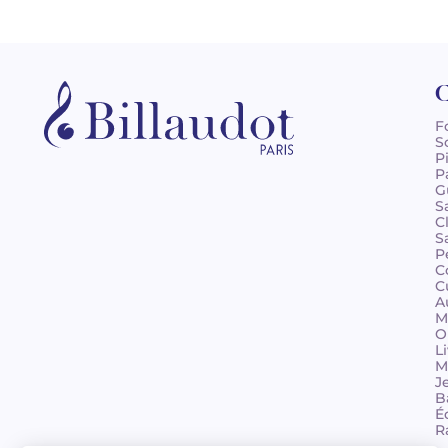
C
F
S
P
P
G
S
C
S
P
C
C
A
M
O
L
M
J
B
É
R