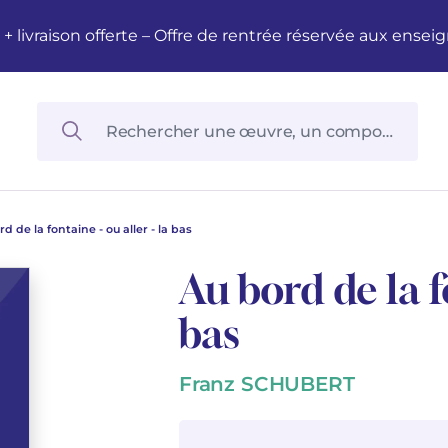
M + livraison offerte – Offre de rentrée réservée aux en
d de la fontaine - ou aller - la bas
Au bord de la fo
bas
Franz SCHUBERT