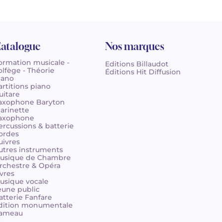
atalogue
Nos marques
ormation musicale -
Editions Billaudot
olfège - Théorie
Éditions Hit Diffusion
iano
artitions piano
uitare
axophone Baryton
larinette
axophone
ercussions & batterie
ordes
uivres
utres instruments
usique de Chambre
rchestre & Opéra
ivres
usique vocale
eune public
atterie Fanfare
dition monumentale
ameau