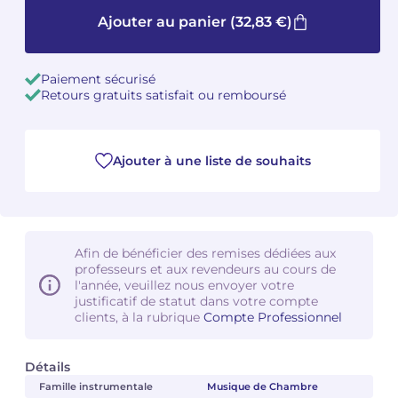
Ajouter au panier
(32,83 €)
Camille PÉPIN
Camille PÉPIN
Voir tous les articles
Jean-Baptiste ROBIN
Jean-Baptiste ROBIN
Paiement sécurisé
Retours gratuits satisfait ou remboursé
Oscar STRASNOY
Oscar STRASNOY
Germaine TAILLEFERRE
Germaine TAILLEFERRE
Ajouter à une liste de souhaits
Dimitri TCHESNOKOV
Dimitri TCHESNOKOV
Fabien TOUCHARD
Fabien TOUCHARD
Afin de bénéficier des remises dédiées aux
professeurs et aux revendeurs au cours de
Jean-François VERDIER
Jean-François VERDIER
l'année, veuillez nous envoyer votre
justificatif de statut dans votre compte
clients, à la rubrique
Compte Professionnel
Fabien WAKSMAN
Fabien WAKSMAN
Pierre WISSMER
Pierre WISSMER
Détails
Famille instrumentale
Musique de Chambre
Pascal ZAVARO
Pascal ZAVARO