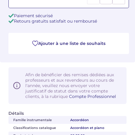
Camille PÉPIN
Camille PÉPIN
Voir tous les articles
Paiement sécurisé
Retours gratuits satisfait ou remboursé
Jean-Baptiste ROBIN
Jean-Baptiste ROBIN
Oscar STRASNOY
Oscar STRASNOY
Ajouter à une liste de souhaits
Germaine TAILLEFERRE
Germaine TAILLEFERRE
Dimitri TCHESNOKOV
Dimitri TCHESNOKOV
Afin de bénéficier des remises dédiées aux
professeurs et aux revendeurs au cours de
Fabien TOUCHARD
Fabien TOUCHARD
l'année, veuillez nous envoyer votre
justificatif de statut dans votre compte
Jean-François VERDIER
Jean-François VERDIER
clients, à la rubrique
Compte Professionnel
Fabien WAKSMAN
Fabien WAKSMAN
Détails
Famille instrumentale
Accordéon
Pierre WISSMER
Pierre WISSMER
Classifications catalogue
Accordéon et piano
Pascal ZAVARO
Pascal ZAVARO