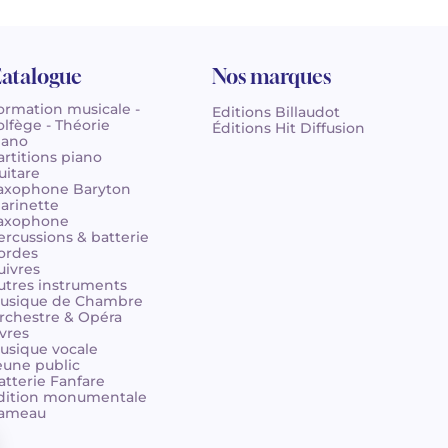
atalogue
Nos marques
ormation musicale -
Editions Billaudot
olfège - Théorie
Éditions Hit Diffusion
iano
artitions piano
uitare
axophone Baryton
larinette
axophone
ercussions & batterie
ordes
uivres
utres instruments
usique de Chambre
rchestre & Opéra
ivres
usique vocale
eune public
atterie Fanfare
dition monumentale
ameau