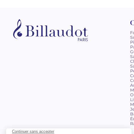
C
F
S
P
P
G
S
C
S
P
C
C
A
M
O
L
M
J
B
É
R