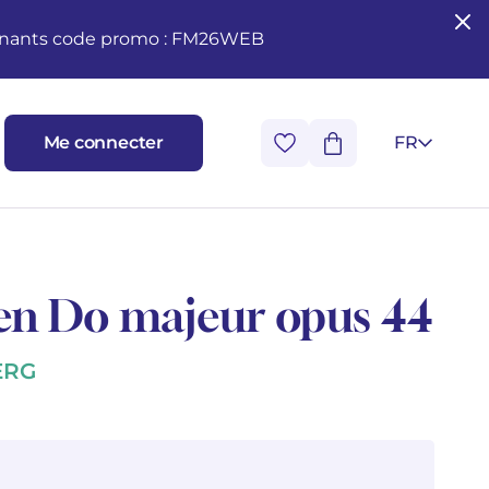
seignants code promo : FM26WEB
Me connecter
FR
en Do majeur opus 44
ERG