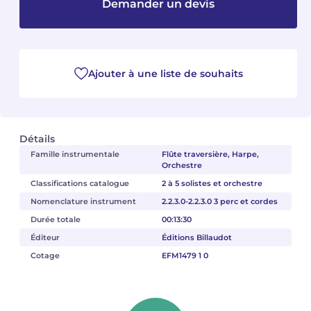
Demander un devis
Camille PÉPIN
Camille PÉPIN
Voir tous les articles
Jean-Baptiste ROBIN
Jean-Baptiste ROBIN
Ajouter à une liste de souhaits
Oscar STRASNOY
Oscar STRASNOY
Germaine TAILLEFERRE
Germaine TAILLEFERRE
Détails
Dimitri TCHESNOKOV
Dimitri TCHESNOKOV
Famille instrumentale
Flûte traversière, Harpe,
Orchestre
Classifications catalogue
2 à 5 solistes et orchestre
Fabien TOUCHARD
Fabien TOUCHARD
Nomenclature instrument
2.2.3.0-2.2.3.0 3 perc et cordes
Jean-François VERDIER
Jean-François VERDIER
Durée totale
00:13:30
Éditeur
Éditions Billaudot
Fabien WAKSMAN
Fabien WAKSMAN
Cotage
EFM1479 1 0
Pierre WISSMER
Pierre WISSMER
Pascal ZAVARO
Pascal ZAVARO