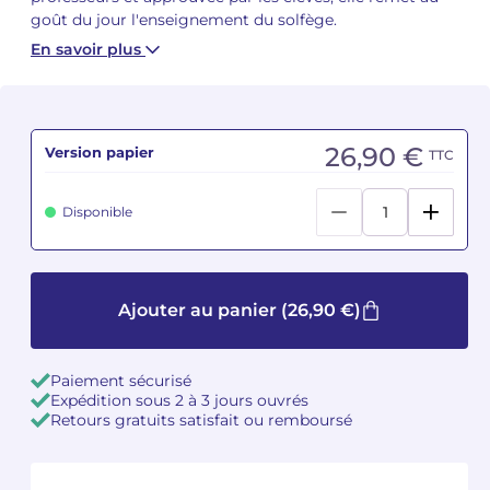
goût du jour l'enseignement du solfège.
Camille PÉPIN
Camille PÉPIN
En savoir plus
Voir tous les articles
Jean-Baptiste ROBIN
Jean-Baptiste ROBIN
Oscar STRASNOY
Oscar STRASNOY
26,90 €
Version papier
TTC
Germaine TAILLEFERRE
Germaine TAILLEFERRE
Disponible
Dimitri TCHESNOKOV
Dimitri TCHESNOKOV
Fabien TOUCHARD
Fabien TOUCHARD
Ajouter au panier
(26,90 €)
Jean-François VERDIER
Jean-François VERDIER
Paiement sécurisé
Fabien WAKSMAN
Fabien WAKSMAN
Expédition sous 2 à 3 jours ouvrés
Retours gratuits satisfait ou remboursé
Pierre WISSMER
Pierre WISSMER
Pascal ZAVARO
Pascal ZAVARO