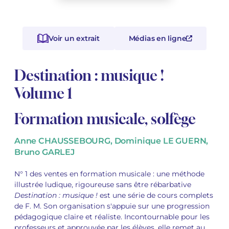
Voir tous les articles
Voir tous les articles
Cours complets avec instruments
Autres instruments
Harmonica
Orchestres à vents
Voix
Livrets d'opéra
Marc-André DALBAVIE
Marc-André DALBAVIE
Voir tous les articles
Voir tous les articles
Voir un extrait
Médias en ligne
Ukulélé
Musique de Chambre
Orchestres de jeunes
Vincent DAVID
Vincent DAVID
Voir tous les articles
Clavier synthétiseur
Orchestre & Opéra
Concerto
Fernande DECRUCK
Fernande DECRUCK
Voir tous les articles
Voir tous les articles
Voir tous les articles
Destination : musique !
Volume 1
Musique concertante
Livres
Thierry ESCAICH
Thierry ESCAICH
Musique vocale
Graciane FINZI
Graciane FINZI
Formation musicale, solfège
Voir tous les articles
Jeune public
Anthony GIRARD
Anthony GIRARD
Voir tous les articles
Anne CHAUSSEBOURG, Dominique LE GUERN,
Bruno GARLEJ
Batterie Fanfare
Philippe LEROUX
Philippe LEROUX
N° 1 des ventes en formation musicale : une méthode
Édition monumentale Rameau
Martin MATALON
Martin MATALON
illustrée ludique, rigoureuse sans être rébarbative
Destination : musique !
est une série de cours complets
Variété
Maurice OHANA
Maurice OHANA
de F. M. Son organisation s'appuie sur une progression
pédagogique claire et réaliste. Incontournable pour les
professeurs et approuvée par les élèves, elle remet au
Clara OLIVARES
Clara OLIVARES