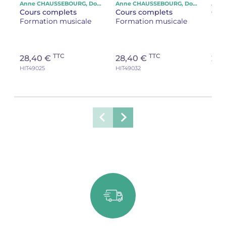
musicale, solfège
musicale, solfège
mus
Anne CHAUSSEBOURG, Dominique LE GUERN, Bruno GARLEJ
Anne CHAUSSEBOURG, Dominique LE GUERN, Bruno GARLEJ
Cours complets
Cours complets
Cou
Formation musicale
Formation musicale
For
TTC
TTC
28,40 €
28,40 €
28,
HIT49025
HIT49032
HIT4