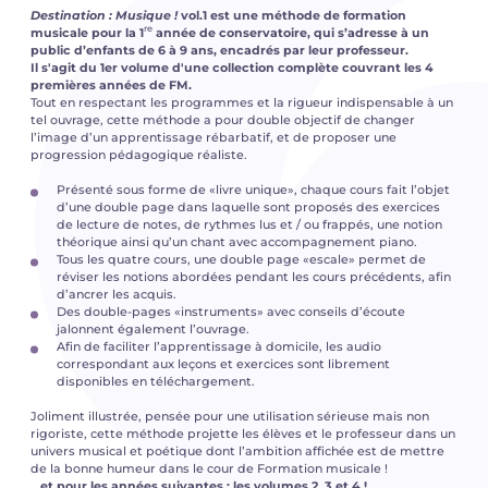
Destination : Musique
!
vol.1 est une méthode de formation
re
musicale pour la 1
année de conservatoire, qui s’adresse à un
public d’enfants de 6 à 9 ans, encadrés par leur professeur.
Il s'agit du 1er volume d'une collection complète couvrant les 4
premières années de FM.
Tout en respectant les programmes et la rigueur indispensable à un
tel ouvrage, cette méthode a pour double objectif de changer
l’image d’un apprentissage rébarbatif, et de proposer une
progression pédagogique réaliste.
Présenté sous forme de «livre unique», chaque cours fait l’objet
d’une double page dans laquelle sont proposés des exercices
de lecture de notes, de rythmes lus et / ou frappés, une notion
théorique ainsi qu’un chant avec accompagnement piano.
Tous les quatre cours, une double page «escale» permet de
réviser les notions abordées pendant les cours précédents, afin
d’ancrer les acquis.
Des double-pages «instruments» avec conseils d’écoute
jalonnent également l’ouvrage.
Afin de faciliter l’apprentissage à domicile, les audio
correspondant aux leçons et exercices sont librement
disponibles en téléchargement.
Joliment illustrée, pensée pour une utilisation sérieuse mais non
rigoriste, cette méthode projette les élèves et le professeur dans un
univers musical et poétique dont l’ambition affichée est de mettre
de la bonne humeur dans le cour de Formation musicale !
...et pour les années suivantes : les volumes 2, 3 et 4 !