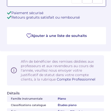
Camille PÉPIN
Camille PÉPIN
Voir tous les articles
Paiement sécurisé
Retours gratuits satisfait ou remboursé
Jean-Baptiste ROBIN
Jean-Baptiste ROBIN
Oscar STRASNOY
Oscar STRASNOY
Ajouter à une liste de souhaits
Germaine TAILLEFERRE
Germaine TAILLEFERRE
Dimitri TCHESNOKOV
Dimitri TCHESNOKOV
Afin de bénéficier des remises dédiées aux
professeurs et aux revendeurs au cours de
Fabien TOUCHARD
Fabien TOUCHARD
l'année, veuillez nous envoyer votre
justificatif de statut dans votre compte
Jean-François VERDIER
Jean-François VERDIER
clients, à la rubrique
Compte Professionnel
Fabien WAKSMAN
Fabien WAKSMAN
Détails
Famille instrumentale
Piano
Pierre WISSMER
Pierre WISSMER
Classifications catalogue
Études piano
Pascal ZAVARO
Pascal ZAVARO