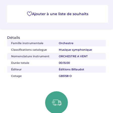
Camille PÉPIN
Camille PÉPIN
Voir tous les articles
Ajouter à une liste de souhaits
Jean-Baptiste ROBIN
Jean-Baptiste ROBIN
Oscar STRASNOY
Oscar STRASNOY
Détails
Famille instrumentale
Orchestre
Germaine TAILLEFERRE
Germaine TAILLEFERRE
Classifications catalogue
Musique symphonique
Dimitri TCHESNOKOV
Dimitri TCHESNOKOV
Nomenclature instrument
ORCHESTRE A VENT
Durée totale
00:15:00
Fabien TOUCHARD
Fabien TOUCHARD
Éditeur
Éditions Billaudot
Cotage
GB5158 O
Jean-François VERDIER
Jean-François VERDIER
Fabien WAKSMAN
Fabien WAKSMAN
Pierre WISSMER
Pierre WISSMER
Pascal ZAVARO
Pascal ZAVARO