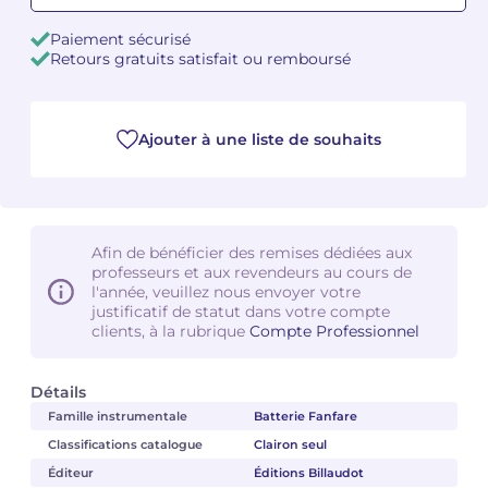
Paiement sécurisé
Camille PÉPIN
Camille PÉPIN
Voir tous les articles
Retours gratuits satisfait ou remboursé
Jean-Baptiste ROBIN
Jean-Baptiste ROBIN
Ajouter à une liste de souhaits
Oscar STRASNOY
Oscar STRASNOY
Germaine TAILLEFERRE
Germaine TAILLEFERRE
Dimitri TCHESNOKOV
Dimitri TCHESNOKOV
Afin de bénéficier des remises dédiées aux
professeurs et aux revendeurs au cours de
Fabien TOUCHARD
Fabien TOUCHARD
l'année, veuillez nous envoyer votre
justificatif de statut dans votre compte
clients, à la rubrique
Compte Professionnel
Jean-François VERDIER
Jean-François VERDIER
Fabien WAKSMAN
Fabien WAKSMAN
Détails
Famille instrumentale
Batterie Fanfare
Pierre WISSMER
Pierre WISSMER
Classifications catalogue
Clairon seul
Éditeur
Éditions Billaudot
Pascal ZAVARO
Pascal ZAVARO