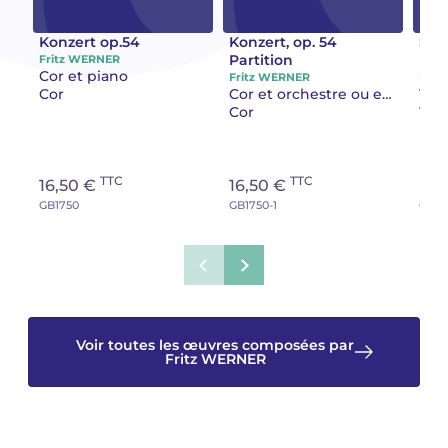
Camille PÉPIN
Camille PÉPIN
Konzert op.54
Konzert, op. 54
Sui
Voir tous les articles
Partition
Mat
Fritz WERNER
Cor et piano
Fritz WERNER
Frit
Jean-Baptiste ROBIN
Jean-Baptiste ROBIN
Cor
Cor et orchestre ou ensemble
Cor
Tro
Oscar STRASNOY
Oscar STRASNOY
Germaine TAILLEFERRE
Germaine TAILLEFERRE
TTC
TTC
16,50 €
16,50 €
En 
GB1750
GB1750-1
GB14
Dimitri TCHESNOKOV
Dimitri TCHESNOKOV
Fabien TOUCHARD
Fabien TOUCHARD
Jean-François VERDIER
Jean-François VERDIER
Voir toutes les œuvres composées par
Fabien WAKSMAN
Fabien WAKSMAN
Fritz WERNER
Pierre WISSMER
Pierre WISSMER
Pascal ZAVARO
Pascal ZAVARO