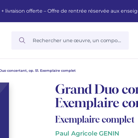
M + livraison offerte – Offre de rentrée réservée aux en
uo concertant, op. 51. Exemplaire complet
Grand Duo conc
Exemplaire co
Exemplaire complet
Paul Agricole GENIN