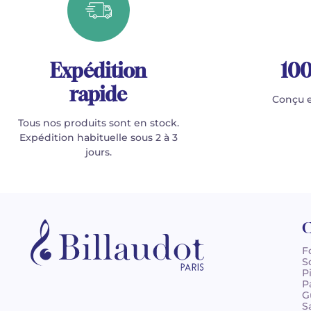
Expédition
100
rapide
Conçu e
Tous nos produits sont en stock.
Expédition habituelle sous 2 à 3
jours.
C
F
S
P
P
G
S