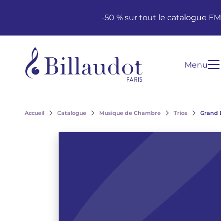
Aller au contenu
Aller à la navigation principale
-50 % sur tout le catalogue F
Menu
Accueil
Catalogue
Musique de Chambre
Trios
Grand D