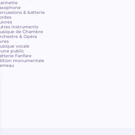
larinette
axophone
ercussions & batterie
ordes
uivres
utres instruments
usique de Chambre
rchestre & Opéra
ivres
usique vocale
eune public
atterie Fanfare
dition monumentale
ameau