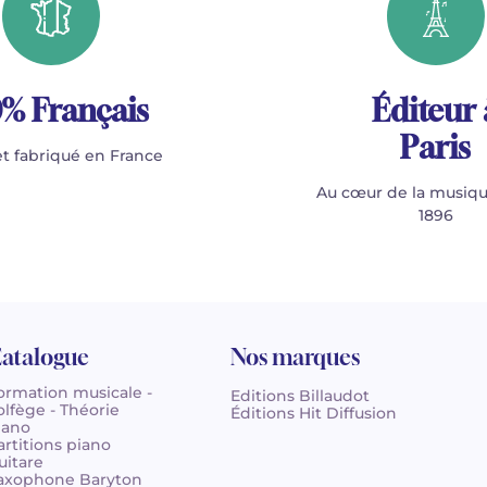
% Français
Éditeur 
Paris
t fabriqué en France
Au cœur de la musiqu
1896
atalogue
Nos marques
ormation musicale -
Editions Billaudot
olfège - Théorie
Éditions Hit Diffusion
iano
artitions piano
uitare
axophone Baryton