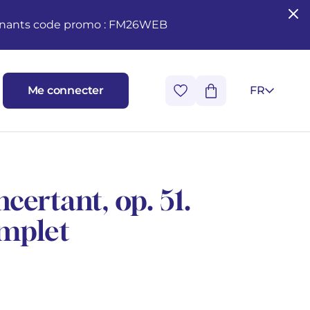
seignants code promo : FM26WEB
Me connecter
FR
ertant, op. 51.
mplet