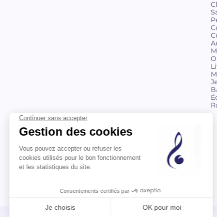
C
S
P
C
C
A
M
O
L
M
J
B
É
R
© 2026 Billaudot Paris. Tous droits réservés