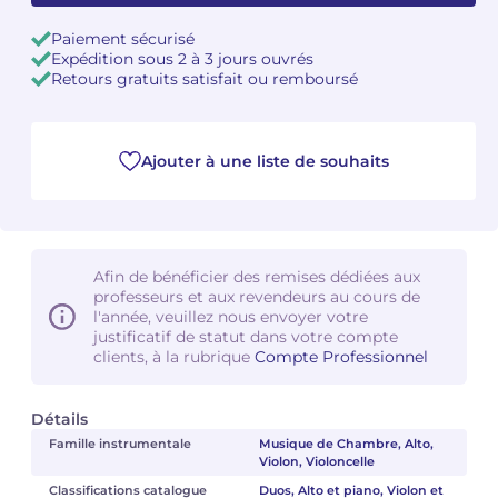
Paiement sécurisé
Camille PÉPIN
Camille PÉPIN
Voir tous les articles
Expédition sous 2 à 3 jours ouvrés
Retours gratuits satisfait ou remboursé
Jean-Baptiste ROBIN
Jean-Baptiste ROBIN
Oscar STRASNOY
Oscar STRASNOY
Ajouter à une liste de souhaits
Germaine TAILLEFERRE
Germaine TAILLEFERRE
Dimitri TCHESNOKOV
Dimitri TCHESNOKOV
Afin de bénéficier des remises dédiées aux
Fabien TOUCHARD
Fabien TOUCHARD
professeurs et aux revendeurs au cours de
l'année, veuillez nous envoyer votre
justificatif de statut dans votre compte
Jean-François VERDIER
Jean-François VERDIER
clients, à la rubrique
Compte Professionnel
Fabien WAKSMAN
Fabien WAKSMAN
Détails
Famille instrumentale
Musique de Chambre, Alto,
Pierre WISSMER
Pierre WISSMER
Violon, Violoncelle
Classifications catalogue
Duos, Alto et piano, Violon et
Pascal ZAVARO
Pascal ZAVARO