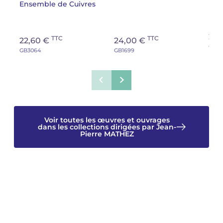
Ensemble de Cuivres
22,
TTC
TTC
22,60 €
24,00 €
GB15
GB3064
GB1699
Voir toutes les œuvres et ouvrages
dans les collections dirigées par Jean-
Pierre MATHEZ