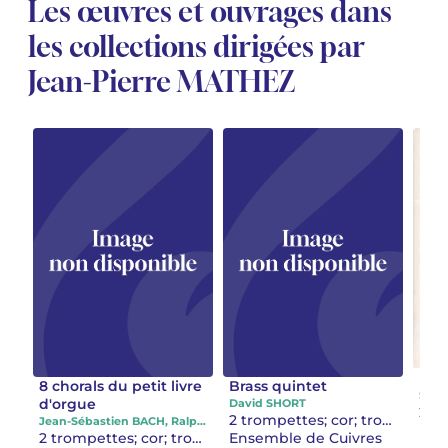
Les œuvres et ouvrages dans
les collections dirigées par
Jean-Pierre MATHEZ
Div
8 chorals du petit livre
Brass quintet
Sylv
d'orgue
David SHORT
2 trompettes; cor; trombone; tuba
Jean-Sébastien BACH, Ralph SAUER
Ens
2 trompettes; cor; trombone; tuba
Ensemble de Cuivres