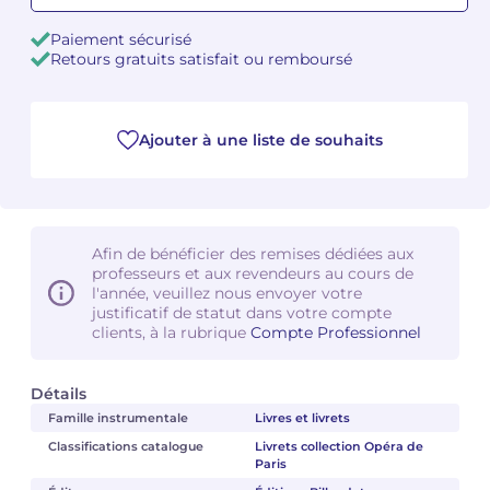
Paiement sécurisé
Camille PÉPIN
Camille PÉPIN
Voir tous les articles
Retours gratuits satisfait ou remboursé
Jean-Baptiste ROBIN
Jean-Baptiste ROBIN
Ajouter à une liste de souhaits
Oscar STRASNOY
Oscar STRASNOY
Germaine TAILLEFERRE
Germaine TAILLEFERRE
Dimitri TCHESNOKOV
Dimitri TCHESNOKOV
Afin de bénéficier des remises dédiées aux
professeurs et aux revendeurs au cours de
Fabien TOUCHARD
Fabien TOUCHARD
l'année, veuillez nous envoyer votre
justificatif de statut dans votre compte
clients, à la rubrique
Compte Professionnel
Jean-François VERDIER
Jean-François VERDIER
Fabien WAKSMAN
Fabien WAKSMAN
Détails
Famille instrumentale
Livres et livrets
Pierre WISSMER
Pierre WISSMER
Classifications catalogue
Livrets collection Opéra de
Paris
Pascal ZAVARO
Pascal ZAVARO