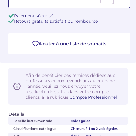
Camille PÉPIN
Camille PÉPIN
Voir tous les articles
Paiement sécurisé
Retours gratuits satisfait ou remboursé
Jean-Baptiste ROBIN
Jean-Baptiste ROBIN
Oscar STRASNOY
Oscar STRASNOY
Ajouter à une liste de souhaits
Germaine TAILLEFERRE
Germaine TAILLEFERRE
Dimitri TCHESNOKOV
Dimitri TCHESNOKOV
Afin de bénéficier des remises dédiées aux
professeurs et aux revendeurs au cours de
Fabien TOUCHARD
Fabien TOUCHARD
l'année, veuillez nous envoyer votre
justificatif de statut dans votre compte
Jean-François VERDIER
Jean-François VERDIER
clients, à la rubrique
Compte Professionnel
Fabien WAKSMAN
Fabien WAKSMAN
Détails
Famille instrumentale
Voix égales
Pierre WISSMER
Pierre WISSMER
Classifications catalogue
Chœurs à 1 ou 2 voix égales
Pascal ZAVARO
Pascal ZAVARO