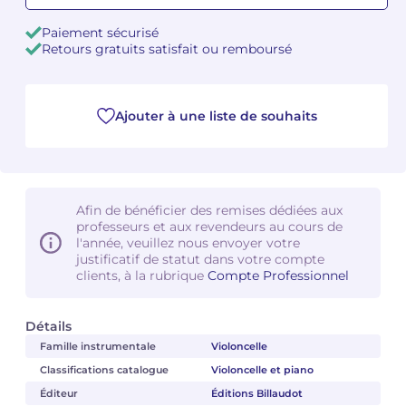
Paiement sécurisé
Camille PÉPIN
Camille PÉPIN
Voir tous les articles
Retours gratuits satisfait ou remboursé
Jean-Baptiste ROBIN
Jean-Baptiste ROBIN
Ajouter à une liste de souhaits
Oscar STRASNOY
Oscar STRASNOY
Germaine TAILLEFERRE
Germaine TAILLEFERRE
Dimitri TCHESNOKOV
Dimitri TCHESNOKOV
Afin de bénéficier des remises dédiées aux
professeurs et aux revendeurs au cours de
Fabien TOUCHARD
Fabien TOUCHARD
l'année, veuillez nous envoyer votre
justificatif de statut dans votre compte
clients, à la rubrique
Compte Professionnel
Jean-François VERDIER
Jean-François VERDIER
Fabien WAKSMAN
Fabien WAKSMAN
Détails
Famille instrumentale
Violoncelle
Pierre WISSMER
Pierre WISSMER
Classifications catalogue
Violoncelle et piano
Éditeur
Éditions Billaudot
Pascal ZAVARO
Pascal ZAVARO