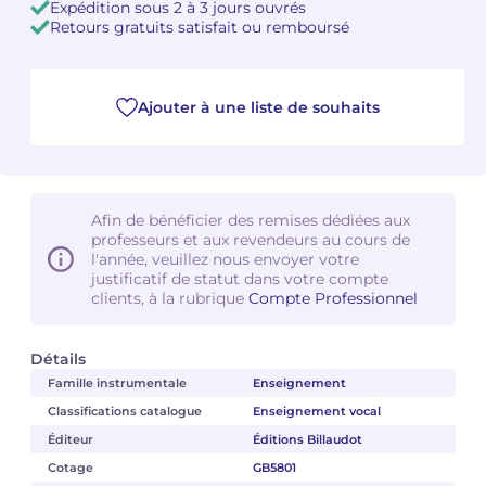
Expédition sous 2 à 3 jours ouvrés
Retours gratuits satisfait ou remboursé
Camille PÉPIN
Camille PÉPIN
Voir tous les articles
Jean-Baptiste ROBIN
Jean-Baptiste ROBIN
Ajouter à une liste de souhaits
Oscar STRASNOY
Oscar STRASNOY
Germaine TAILLEFERRE
Germaine TAILLEFERRE
Afin de bénéficier des remises dédiées aux
professeurs et aux revendeurs au cours de
Dimitri TCHESNOKOV
Dimitri TCHESNOKOV
l'année, veuillez nous envoyer votre
justificatif de statut dans votre compte
Fabien TOUCHARD
Fabien TOUCHARD
clients, à la rubrique
Compte Professionnel
Jean-François VERDIER
Jean-François VERDIER
Détails
Famille instrumentale
Enseignement
Fabien WAKSMAN
Fabien WAKSMAN
Classifications catalogue
Enseignement vocal
Pierre WISSMER
Pierre WISSMER
Éditeur
Éditions Billaudot
Cotage
GB5801
Pascal ZAVARO
Pascal ZAVARO