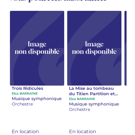
Trois Ridicules
La Mise au tombeau
Les
du Titien Partition et
Elsa BARRAINE
Elsa
Musique symphonique
Mus
matériel
Elsa BARRAINE
Orchestre
Musique symphonique
Orc
Orchestre
En location
En location
En 