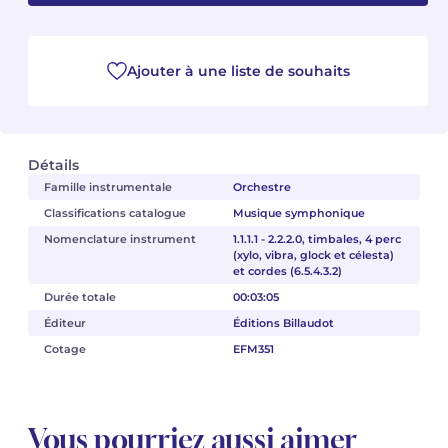
Camille PÉPIN
Camille PÉPIN
Voir tous les articles
Ajouter à une liste de souhaits
Jean-Baptiste ROBIN
Jean-Baptiste ROBIN
Oscar STRASNOY
Oscar STRASNOY
Détails
Germaine TAILLEFERRE
Germaine TAILLEFERRE
Famille instrumentale
Orchestre
Classifications catalogue
Musique symphonique
Dimitri TCHESNOKOV
Dimitri TCHESNOKOV
Nomenclature instrument
1.1.1.1 - 2.2.2.0, timbales, 4 perc
(xylo, vibra, glock et célesta)
Fabien TOUCHARD
Fabien TOUCHARD
et cordes (6.5.4.3.2)
Durée totale
00:03:05
Jean-François VERDIER
Jean-François VERDIER
Éditeur
Éditions Billaudot
Cotage
EFM351
Fabien WAKSMAN
Fabien WAKSMAN
Pierre WISSMER
Pierre WISSMER
Vous pourriez aussi aimer
Pascal ZAVARO
Pascal ZAVARO