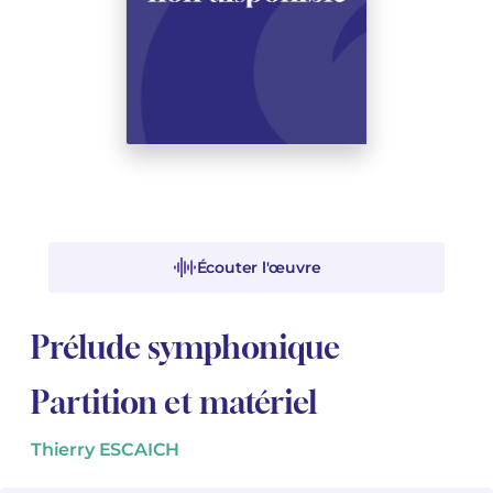
Voir tous les articles
Voir tous les articles
Cours complets avec instruments
Autres instruments
Harmonica
Orchestres à vents
Voix
Livrets d'opéra
Marc-André DALBAVIE
Marc-André DALBAVIE
Voir tous les articles
Voir tous les articles
Ukulélé
Musique de Chambre
Orchestres de jeunes
Vincent DAVID
Vincent DAVID
Voir tous les articles
Clavier synthétiseur
Orchestre & Opéra
Concerto
Fernande DECRUCK
Fernande DECRUCK
Voir tous les articles
Voir tous les articles
Voir tous les articles
Musique concertante
Livres
Thierry ESCAICH
Thierry ESCAICH
Musique vocale
Graciane FINZI
Graciane FINZI
Voir tous les articles
Écouter l'œuvre
Jeune public
Anthony GIRARD
Anthony GIRARD
Voir tous les articles
Prélude symphonique
Batterie Fanfare
Philippe LEROUX
Philippe LEROUX
Édition monumentale Rameau
Martin MATALON
Martin MATALON
Partition et matériel
Variété
Maurice OHANA
Maurice OHANA
Thierry ESCAICH
Clara OLIVARES
Clara OLIVARES