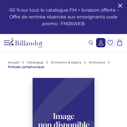
Aller au contenu
Aller à la navigation principale
-50 % sur tout le catalogue FM + livraison offerte –
Offre de rentrée réservée aux enseignants code
Formation musicale - Solfège - Théorie
Éveil
Méthodes piano
Guitare classique
Flûte traversière
Méthodes clarinette
Saxophone Alto
Batterie
Violon
Cor
Hautbois et cor anglais
Duos
Opéras
Santé et bien-être du musicien
Enseignement
Méthodes de chant
Ondrej ADÁMEK
Claude ARRIEU
Ondrej ADÁMEK
Demande de reproduction graphique
Historique
promo : FM26WEB
Éditions musicales jeunesse
Piano
Partitions piano
Guitare folk
Piccolo
Clarinette en si b
Saxophone Soprano
Percussions
Alto
Cornet
Basson
Trios
Orchestre à vents / d'harmonie
Les œuvres
Voix Seule
Piano, chant, guitare
Claude ARRIEU
Vincent DAVID
Claude ARRIEU
Demande de synchronisation
La société
Cours Complets
Livres piano
Guitare
Guitare électrique
Flûte à Bec
Clarinette en la
Saxophone Ténor
Caisse Claire
Violoncelle
Trompette
Orgue et harmonium
Quatuors
Ballets
Autres ouvrages
Voix et piano
Collection Diapason
Franck BEDROSSIAN
Thierry ESCAICH
Franck BEDROSSIAN
Lecture de notes et du rythme
CD piano
Guitare basse
Flûte
Méthodes flûtes
Clarinette basse
Saxophone Baryton
Claviers
Contrebasse
Trombone
Ondes Martenot
Quintettes
Orchestre
Le jazz
Voix et autre(s) instrument(s)
Karol BEFFA
Dimitri TCHESNOKOV
Karol BEFFA
Accueil
Catalogue
Orchestre & Opéra
Orchestre
Prélude symphonique
Lecture chantée - Formation de la voix
Méthodes guitare
Partitions flûte
Clarinette
Partitions Clarinette
Saxophone mi b
Méthodes percussions et batterie
Trios à cordes
Tuba
Clavecin
Sextuors
Musique légère
L'écriture
Choeurs et ensembles vocaux
Élise BERTRAND
Jean-François VERDIER
Élise BERTRAND
Voir tous les articles
Formation de l’oreille
Guitare Rentrée 2024
Rentrée, Flûte 2025
Rentrée Clarinette 2025
Saxophone
Saxophone si b
Quatuors à cordes
Bugle
Harpe
Septuors
2 à 5 solistes et orchestre
Les compositeurs
Choeurs d'enfants
Yves CHAURIS
Yves CHAURIS
Voir tous les articles
Analyse - Théorie
Partitions guitare
Méthodes saxophone
Percussions & batterie
Violon Rentrée 2024
Euphonium
Harpe Celtique
Octuors
Ensembles divers de 11 à 20 instruments
Jeunesse
Qigang CHEN
Qigang CHEN
Oeuvres lyriques, conducteurs, réductions piano-chant
Voir tous les articles
Harmonie - Improvisation
Partitions Saxophone
Cordes
Ensembles de Cuivres
Accordéon
Nonettos
Musique mixte et musique acousmatique
Les instruments
Cantates, messes, oratorios
Guillaume CONNESSON
Guillaume CONNESSON
Voir tous les articles
Voir tous les articles
Musique à l'école
Rentrée Saxophone 2025
Cuivres
Bandonéon
Dixtuors
Musique de cinéma
La pédagogie
Laurent CUNIOT
Laurent CUNIOT