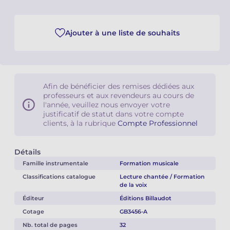
Camille PÉPIN
Camille PÉPIN
Voir tous les articles
Ajouter à une liste de souhaits
Jean-Baptiste ROBIN
Jean-Baptiste ROBIN
Oscar STRASNOY
Oscar STRASNOY
Afin de bénéficier des remises dédiées aux
Germaine TAILLEFERRE
Germaine TAILLEFERRE
professeurs et aux revendeurs au cours de
l'année, veuillez nous envoyer votre
justificatif de statut dans votre compte
Dimitri TCHESNOKOV
Dimitri TCHESNOKOV
clients, à la rubrique
Compte Professionnel
Fabien TOUCHARD
Fabien TOUCHARD
Détails
Jean-François VERDIER
Jean-François VERDIER
Famille instrumentale
Formation musicale
Classifications catalogue
Lecture chantée / Formation
Fabien WAKSMAN
Fabien WAKSMAN
de la voix
Éditeur
Éditions Billaudot
Pierre WISSMER
Pierre WISSMER
Cotage
GB3456-A
Nb. total de pages
32
Pascal ZAVARO
Pascal ZAVARO