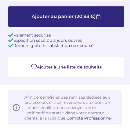
Camille PÉPIN
Camille PÉPIN
Voir tous les articles
Ajouter au panier
(20,93 €)
Jean-Baptiste ROBIN
Jean-Baptiste ROBIN
Paiement sécurisé
Oscar STRASNOY
Oscar STRASNOY
Expédition sous 2 à 3 jours ouvrés
Retours gratuits satisfait ou remboursé
Germaine TAILLEFERRE
Germaine TAILLEFERRE
Dimitri TCHESNOKOV
Dimitri TCHESNOKOV
Ajouter à une liste de souhaits
Fabien TOUCHARD
Fabien TOUCHARD
Jean-François VERDIER
Jean-François VERDIER
Afin de bénéficier des remises dédiées aux
professeurs et aux revendeurs au cours de
Fabien WAKSMAN
Fabien WAKSMAN
l'année, veuillez nous envoyer votre
justificatif de statut dans votre compte
Pierre WISSMER
Pierre WISSMER
clients, à la rubrique
Compte Professionnel
Pascal ZAVARO
Pascal ZAVARO