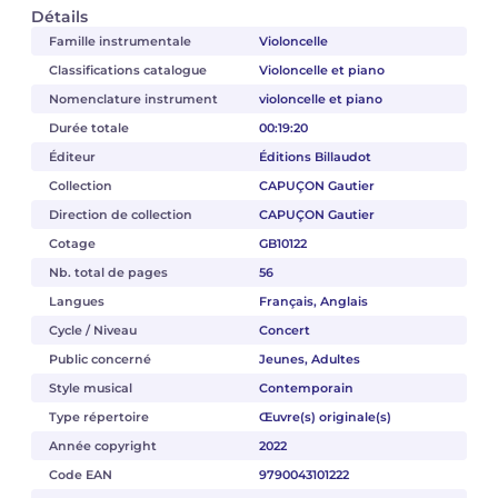
Détails
Famille instrumentale
Violoncelle
Classifications catalogue
Violoncelle et piano
Nomenclature instrument
violoncelle et piano
Durée totale
00:19:20
Éditeur
Éditions Billaudot
Collection
CAPUÇON Gautier
Direction de collection
CAPUÇON Gautier
Cotage
GB10122
Nb. total de pages
56
Langues
Français, Anglais
Cycle / Niveau
Concert
Public concerné
Jeunes, Adultes
Style musical
Contemporain
Type répertoire
Œuvre(s) originale(s)
Année copyright
2022
Code EAN
9790043101222