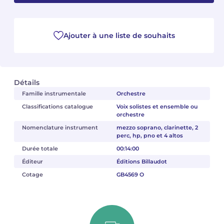
Camille PÉPIN
Camille PÉPIN
Voir tous les articles
Ajouter à une liste de souhaits
Jean-Baptiste ROBIN
Jean-Baptiste ROBIN
Oscar STRASNOY
Oscar STRASNOY
Détails
Germaine TAILLEFERRE
Germaine TAILLEFERRE
Famille instrumentale
Orchestre
Classifications catalogue
Voix solistes et ensemble ou
Dimitri TCHESNOKOV
Dimitri TCHESNOKOV
orchestre
Nomenclature instrument
mezzo soprano, clarinette, 2
Fabien TOUCHARD
Fabien TOUCHARD
perc, hp, pno et 4 altos
Durée totale
00:14:00
Jean-François VERDIER
Jean-François VERDIER
Éditeur
Éditions Billaudot
Cotage
GB4569 O
Fabien WAKSMAN
Fabien WAKSMAN
Pierre WISSMER
Pierre WISSMER
Pascal ZAVARO
Pascal ZAVARO