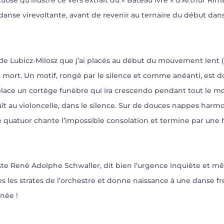
tuose qu’illustre ce vers extrait du « Bateau ivre » d’Arthur Rim
nse virevoltante, avant de revenir au ternaire du début dans 
 de Lubicz-Milosz que j’ai placés au début du mouvement lent (
 la mort. Un motif, rongé par le silence et comme anéanti, est 
place un cortège funèbre qui ira crescendo pendant tout le
t au violoncelle, dans le silence. Sur de douces nappes harmoni
e quatuor chante l’impossible consolation et termine par une
ériste René Adolphe Schwaller, dit bien l’urgence inquiète et m
 les strates de l’orchestre et donne naissance à une danse frén
née !