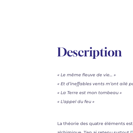
Description
«
Le même fleuve de vie…
»
«
Et d’ineﬀables vents m’ont ailé p
«
La Terre est mon tombeau
»
«
L’appel du feu
»
La théorie des quatre éléments est u
alchimique. J’en ai retenu surtout 