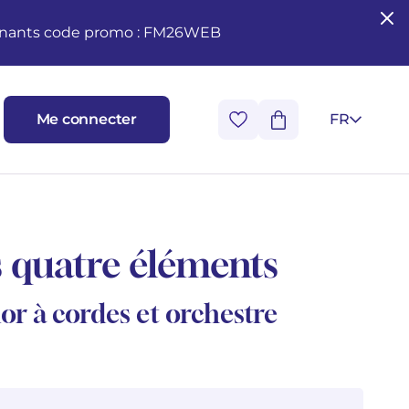
seignants code promo : FM26WEB
Me connecter
FR
 quatre éléments
r à cordes et orchestre