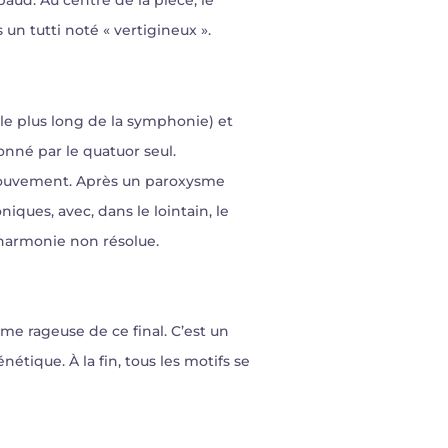
baud. Au centre de la pièce, le
un tutti noté « vertigineux ».
le plus long de la symphonie) et
donné par le quatuor seul.
 mouvement. Après un paroxysme
ques, avec, dans le lointain, le
 harmonie non résolue.
ême rageuse de ce final. C’est un
étique. À la fin, tous les motifs se