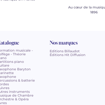
Au cœur de la musiqu
1896
atalogue
Nos marques
ormation musicale -
Editions Billaudot
olfège - Théorie
Éditions Hit Diffusion
iano
artitions piano
uitare
axophone Baryton
larinette
axophone
ercussions & batterie
ordes
uivres
utres instruments
usique de Chambre
rchestre & Opéra
ivres