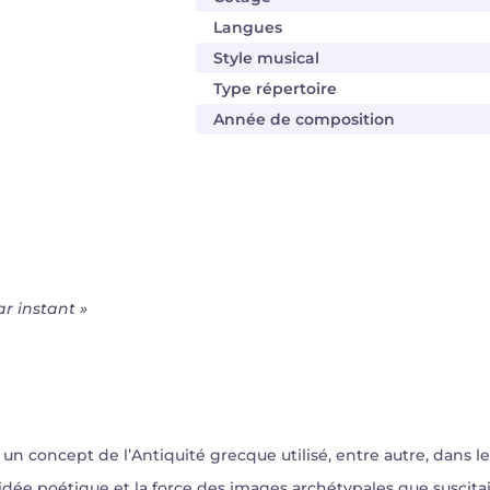
Langues
Style musical
Type répertoire
Année de composition
ar instant
»
n concept de l’Antiquité grecque utilisé, entre autre, dans les
l’idée poétique et la force des images archétypales que suscita