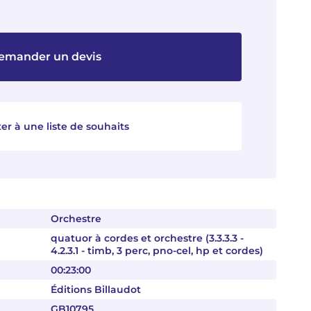
emander un devis
er à une liste de souhaits
Orchestre
quatuor à cordes et orchestre (3.3.3.3 -
4.2.3.1 - timb, 3 perc, pno-cel, hp et cordes)
00:23:00
Éditions Billaudot
GB10795