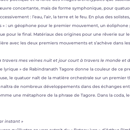
œuvre concertante, mais de forme symphonique, pour quatuor à
ivement : l’eau, l’air, la terre et le feu. En plus des solistes,
es » : un géophone pour le premier mouvement, un éoliphone 
e pour le final. Matériaux des origines pour une rêverie sur le 
re avec les deux premiers mouvements et s’achève dans les 
à travers mes veines nuit et jour court à travers le monde e
nde lyrique » de Rabindranath Tagore donne la couleur de ce
use, le quatuor naît de la matière orchestrale sur un premi
nnaîtra de nombreux développements dans des échanges entre 
comme une métaphore de la phrase de Tagore. Dans la coda, le
ar instant »