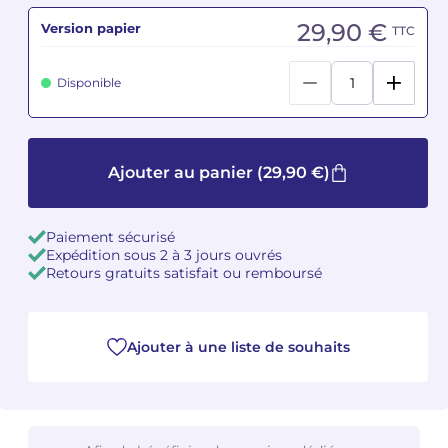
29,90 €
Version papier
TTC
Camille PÉPIN
Camille PÉPIN
Voir tous les articles
Disponible
Jean-Baptiste ROBIN
Jean-Baptiste ROBIN
Oscar STRASNOY
Oscar STRASNOY
Ajouter au panier
(29,90 €)
Germaine TAILLEFERRE
Germaine TAILLEFERRE
Dimitri TCHESNOKOV
Dimitri TCHESNOKOV
Paiement sécurisé
Expédition sous 2 à 3 jours ouvrés
Fabien TOUCHARD
Fabien TOUCHARD
Retours gratuits satisfait ou remboursé
Jean-François VERDIER
Jean-François VERDIER
Ajouter à une liste de souhaits
Fabien WAKSMAN
Fabien WAKSMAN
Pierre WISSMER
Pierre WISSMER
Pascal ZAVARO
Pascal ZAVARO