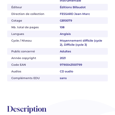
instrumentale
Éditeur
Éditions Billaudot
Direction de collection
FESSARD Jean-Marc
Cotage
GB10079
Nb. total de pages
108
Langues
Anglais
Cycle / Niveau
Moyennement difficile (cycle
2), Difficile (cycle 3)
Public concerné
Adultes
Année copyright
2021
Code EAN
9790043100799
Audios
CD audio
Compléments EDU
sans
Description