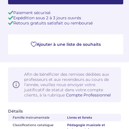
Camille PÉPIN
Camille PÉPIN
Paiement sécurisé
Voir tous les articles
Expédition sous 2 à 3 jours ouvrés
Retours gratuits satisfait ou remboursé
Jean-Baptiste ROBIN
Jean-Baptiste ROBIN
Oscar STRASNOY
Oscar STRASNOY
Ajouter à une liste de souhaits
Germaine TAILLEFERRE
Germaine TAILLEFERRE
Dimitri TCHESNOKOV
Dimitri TCHESNOKOV
Afin de bénéficier des remises dédiées aux
Fabien TOUCHARD
Fabien TOUCHARD
professeurs et aux revendeurs au cours de
l'année, veuillez nous envoyer votre
justificatif de statut dans votre compte
Jean-François VERDIER
Jean-François VERDIER
clients, à la rubrique
Compte Professionnel
Fabien WAKSMAN
Fabien WAKSMAN
Détails
Pierre WISSMER
Pierre WISSMER
Famille instrumentale
Livres et livrets
Classifications catalogue
Pédagogie musicale et
Pascal ZAVARO
Pascal ZAVARO