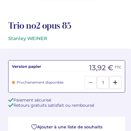
Voir tous les articles
Voir tous les articles
Cours complets avec instruments
Autres instruments
Harmonica
Orchestres à vents
Voix
Livrets d'opéra
Marc-André DALBAVIE
Marc-André DALBAVIE
Voir tous les articles
Voir tous les articles
Trio no2 opus 85
Ukulélé
Musique de Chambre
Orchestres de jeunes
Vincent DAVID
Vincent DAVID
Voir tous les articles
Clavier synthétiseur
Orchestre & Opéra
Concerto
Fernande DECRUCK
Fernande DECRUCK
Stanley WEINER
Voir tous les articles
Voir tous les articles
Voir tous les articles
Musique concertante
Livres
Thierry ESCAICH
Thierry ESCAICH
Musique vocale
Graciane FINZI
Graciane FINZI
Voir tous les articles
13,92 €
Version papier
TTC
Jeune public
Anthony GIRARD
Anthony GIRARD
Voir tous les articles
Prochainement disponible
Batterie Fanfare
Philippe LEROUX
Philippe LEROUX
Paiement sécurisé
Édition monumentale Rameau
Martin MATALON
Martin MATALON
Retours gratuits satisfait ou remboursé
Variété
Maurice OHANA
Maurice OHANA
Ajouter à une liste de souhaits
Clara OLIVARES
Clara OLIVARES