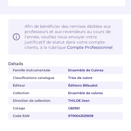
Camille PÉPIN
Camille PÉPIN
Voir tous les articles
Jean-Baptiste ROBIN
Jean-Baptiste ROBIN
Afin de bénéficier des remises dédiées aux
professeurs et aux revendeurs au cours de
l'année, veuillez nous envoyer votre
Oscar STRASNOY
Oscar STRASNOY
justificatif de statut dans votre compte
clients, à la rubrique
Compte Professionnel
Germaine TAILLEFERRE
Germaine TAILLEFERRE
Détails
Dimitri TCHESNOKOV
Dimitri TCHESNOKOV
Famille instrumentale
Ensemble de Cuivres
Fabien TOUCHARD
Fabien TOUCHARD
Classifications catalogue
Trios de cuivre
Éditeur
Éditions Billaudot
Jean-François VERDIER
Jean-François VERDIER
Collection
Ensemble de cuivres
Direction de collection
THILDE Jean
Fabien WAKSMAN
Fabien WAKSMAN
Cotage
GB2961
Code EAN
9790043029618
Pierre WISSMER
Pierre WISSMER
Pascal ZAVARO
Pascal ZAVARO