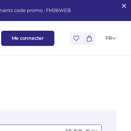
seignants code promo : FM26WEB
Me connecter
FR