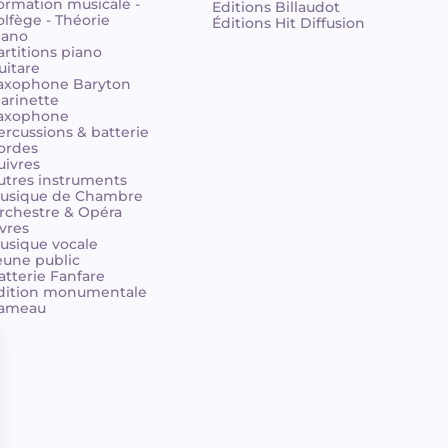
ormation musicale -
Editions Billaudot
olfège - Théorie
Éditions Hit Diffusion
iano
artitions piano
uitare
axophone Baryton
larinette
axophone
ercussions & batterie
ordes
uivres
utres instruments
usique de Chambre
rchestre & Opéra
ivres
usique vocale
eune public
atterie Fanfare
dition monumentale
ameau