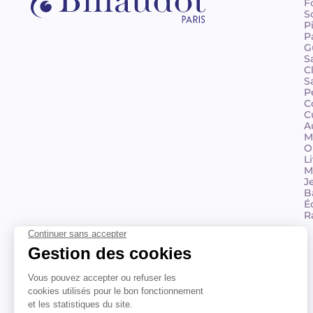
F
S
P
P
G
S
C
S
P
C
C
A
M
O
L
M
J
B
É
R