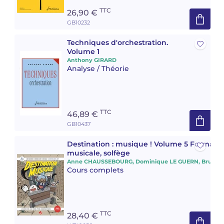
TTC
26,90 €
Camille PÉPIN
Camille PÉPIN
GB10232
Voir tous les articles
Techniques d'orchestration.
Jean-Baptiste ROBIN
Jean-Baptiste ROBIN
Volume 1
Anthony GIRARD
Oscar STRASNOY
Oscar STRASNOY
Analyse / Théorie
Germaine TAILLEFERRE
Germaine TAILLEFERRE
Dimitri TCHESNOKOV
Dimitri TCHESNOKOV
TTC
46,89 €
GB10437
Fabien TOUCHARD
Fabien TOUCHARD
Destination : musique ! Volume 5 Formati
musicale, solfège
Jean-François VERDIER
Jean-François VERDIER
Anne CHAUSSEBOURG, Dominique LE GUERN, Bruno 
Cours complets
Fabien WAKSMAN
Fabien WAKSMAN
Pierre WISSMER
Pierre WISSMER
TTC
28,40 €
Pascal ZAVARO
Pascal ZAVARO