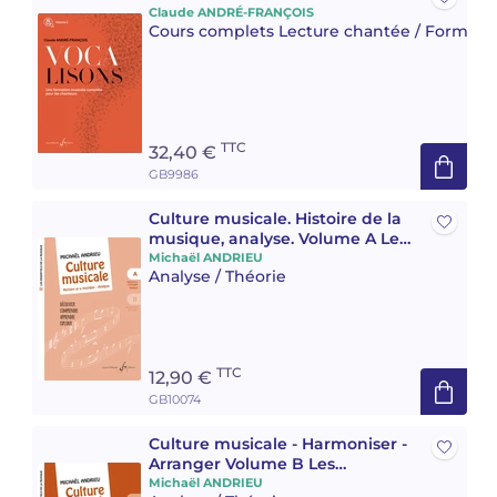
Claude ANDRÉ-FRANÇOIS
Cours complets Lecture chantée / Formatio
TTC
32,40 €
GB9986
Culture musicale. Histoire de la
musique, analyse. Volume A Les
essentiels de la musique.
Michaël ANDRIEU
Analyse / Théorie
TTC
12,90 €
GB10074
Culture musicale - Harmoniser -
Arranger Volume B Les
essentiels de la musique
Michaël ANDRIEU