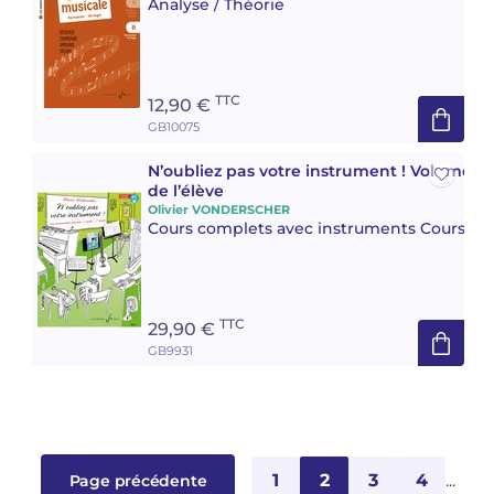
Analyse / Théorie
TTC
12,90 €
GB10075
N’oubliez pas votre instrument ! Volume 2 
de l’élève
Olivier VONDERSCHER
Cours complets avec instruments Cours co
TTC
29,90 €
GB9931
1
2
3
4
...
Page précédente