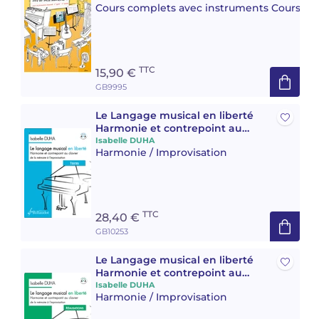
Cours complets avec instruments Cours co
TTC
15,90 €
GB9995
Le Langage musical en liberté
Harmonie et contrepoint au
clavier, de la mémoire à
Isabelle DUHA
Harmonie / Improvisation
l’improvisation. Textes
TTC
28,40 €
GB10253
Le Langage musical en liberté
Harmonie et contrepoint au
clavier, de la mémoire à
Isabelle DUHA
Harmonie / Improvisation
l’improvisation. Réalisations