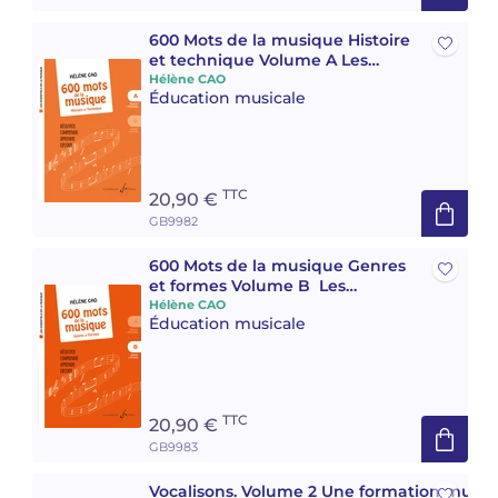
600 Mots de la musique Histoire
et technique Volume A Les
essentiels de la musique
Hélène CAO
Éducation musicale
TTC
20,90 €
GB9982
600 Mots de la musique Genres
et formes Volume B Les
essentiels de la musique
Hélène CAO
Éducation musicale
TTC
20,90 €
GB9983
Vocalisons. Volume 2 Une formation music