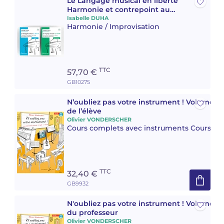
Le Langage musical en liberté
Harmonie et contrepoint au
clavier, de la mémoire à
Isabelle DUHA
Harmonie / Improvisation
l’improvisation : pack textes et
réalisations
TTC
57,70 €
GB10275
N’oubliez pas votre instrument ! Volume 3 
de l’élève
Olivier VONDERSCHER
Cours complets avec instruments Cours co
TTC
32,40 €
GB9932
N'oubliez pas votre instrument ! Volume 3 
du professeur
Olivier VONDERSCHER