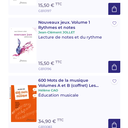
TTC
15,50 €
GB10197
Nouveaux jeux. Volume 1
Rythmes et notes
Jean-Clément JOLLET
Lecture de notes et du rythme
TTC
15,50 €
GB10196
600 Mots de la musique
Volumes A et B (coffret) Les
essentiels de la musique
Hélène CAO
Éducation musicale
TTC
34,90 €
GB10083