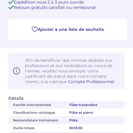
Expédition sous 2 à 3 jours ouvrés
Retours gratuits satisfait ou remboursé
Camille PÉPIN
Camille PÉPIN
Voir tous les articles
Jean-Baptiste ROBIN
Jean-Baptiste ROBIN
Ajouter à une liste de souhaits
Oscar STRASNOY
Oscar STRASNOY
Germaine TAILLEFERRE
Germaine TAILLEFERRE
Afin de bénéficier des remises dédiées aux
professeurs et aux revendeurs au cours de
Dimitri TCHESNOKOV
Dimitri TCHESNOKOV
l'année, veuillez nous envoyer votre
justificatif de statut dans votre compte
Fabien TOUCHARD
Fabien TOUCHARD
clients, à la rubrique
Compte Professionnel
Jean-François VERDIER
Jean-François VERDIER
Détails
Famille instrumentale
Flûte traversière
Fabien WAKSMAN
Fabien WAKSMAN
Classifications catalogue
Flûte et piano
Pierre WISSMER
Pierre WISSMER
Nomenclature instrument
Flûte
Durée totale
00:13:00
Pascal ZAVARO
Pascal ZAVARO